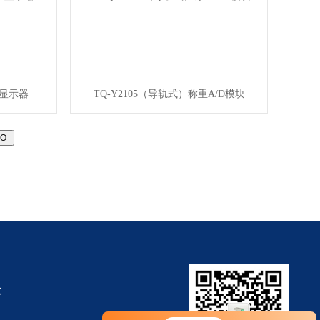
重显示器
TQ-Y2105（导轨式）称重A/D模块
钦