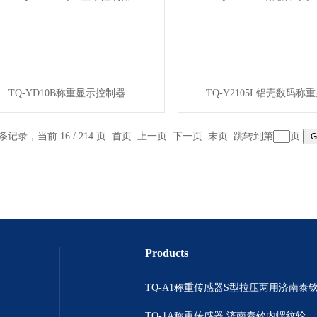
TQ-YD10B称重显示控制器
TQ-Y2105L铝壳数码称
 条记录，当前 16 / 214 页
首页
上一页
下一页
末页
跳转到第
页
Products
TQ-A1称重传感器S型拉压两用济南泰
TQ-1A称重传感器 济南泰钦内螺纹轮辐拉压双向