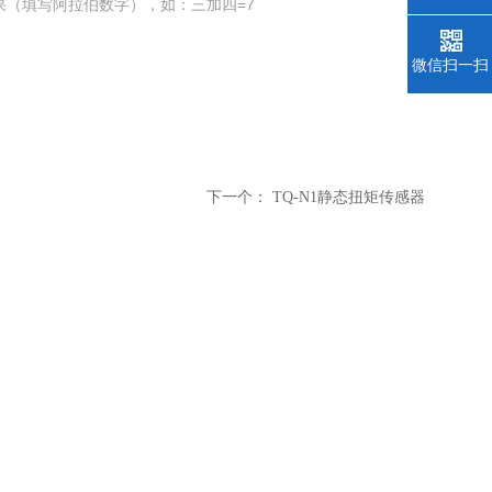
果（填写阿拉伯数字），如：三加四=7
微信扫一扫
下一个：
TQ-N1静态扭矩传感器