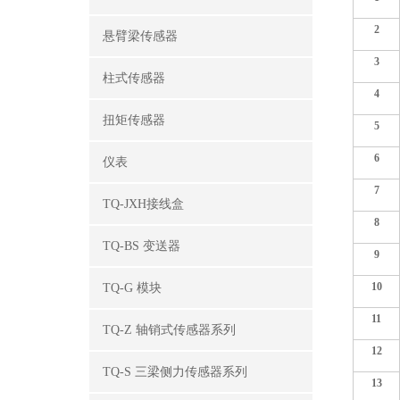
2
悬臂梁传感器
3
柱式传感器
4
扭矩传感器
5
6
仪表
7
TQ-JXH接线盒
8
TQ-BS 变送器
9
10
TQ-G 模块
11
TQ-Z 轴销式传感器系列
12
TQ-S 三梁侧力传感器系列
13