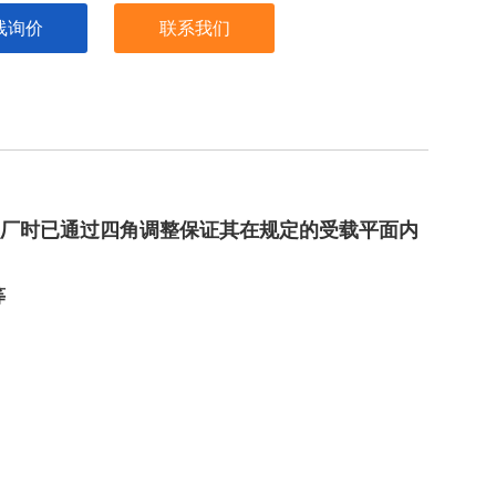
线询价
联系我们
8kg、15kg、20kg
厂时已通过四角调整保证其在规定的受载平面内
等