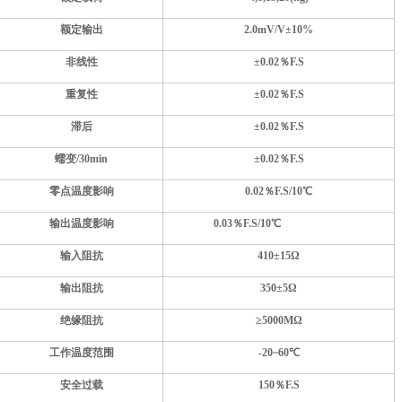
额定输出
2.0mV/V±
10
%
非线性
±
0.02
％F.S
重复性
±
0.02
％F.S
滞后
±
0.02
％F.S
蠕变
/30min
±
0.02
％F.S
零点温度影响
0.02
％F.S
/10
℃
输出温度影响
0.03
％F.S
/10
℃
输入阻抗
410±15Ω
输出阻抗
350±5Ω
绝缘阻抗
≥5000MΩ
工作温度范围
-20~60℃
安全过载
1
5
0％F.S