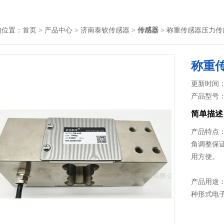
的位置：
首页
>
产品中心
>
济南泰钦传感器
>
传感器
> 称重传感器压力传
称重传
更新时间： 2
产品型号
简单描述
产品特点：
角调整保
用方便。
产品用途：
种形式电子
量程：1 kN(