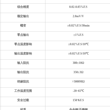
综合精度
0.02-0.05
%F.S
额定输出
2.0mV/V
蠕变
±
0.02
%F.S
/30min
零点输出
±
1%
F.S
零点温度影响
±
0.02
%F.S
/10
℃
输出温度影响
±
0.02
%F.S
/10
℃
输入阻抗
3
80
±1
0
Ω
输出阻抗
350±
3
Ω
绝缘阻抗
>
5000MΩ
工作温度范围
-20~6
5
℃
安全过载
150％F.S
材质
合金钢
/不锈钢