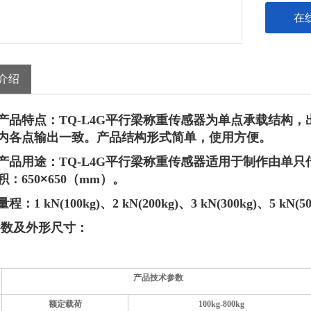
6kN(600k
在
介绍
产品特点：
TQ-L4
G
平行梁称重传感器为单点承载结构，
内各点输出一致。产品结构形式简单，使用方便。
产品用途：
TQ-L4
G
平行梁称重传感器适用于制作由单只
积：
650
×
650（mm）。
量程：
1 kN(100kg)、2 kN(200kg)、3 kN(300kg)、5 kN(5
参数及外形尺寸：
产品技术参数
额定载荷
100kg-800kg