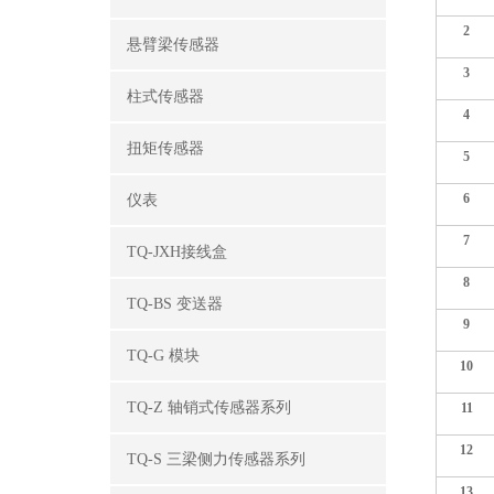
2
悬臂梁传感器
3
柱式传感器
4
扭矩传感器
5
6
仪表
7
TQ-JXH接线盒
8
TQ-BS 变送器
9
TQ-G 模块
10
TQ-Z 轴销式传感器系列
11
12
TQ-S 三梁侧力传感器系列
13