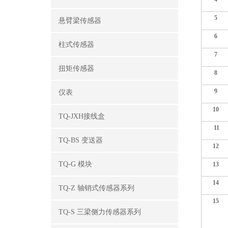
5
悬臂梁传感器
6
柱式传感器
7
扭矩传感器
8
9
仪表
10
TQ-JXH接线盒
11
TQ-BS 变送器
12
TQ-G 模块
13
14
TQ-Z 轴销式传感器系列
1
5
TQ-S 三梁侧力传感器系列