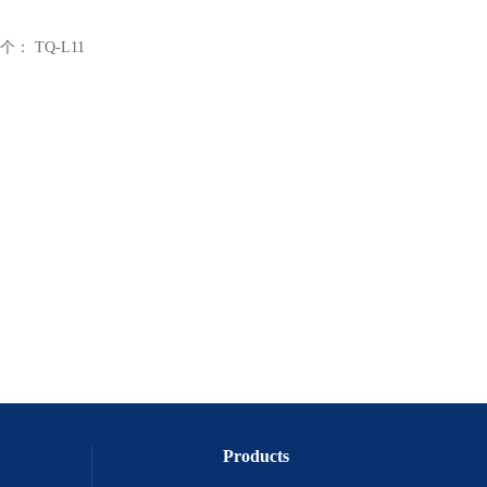
个：
TQ-L11
Products