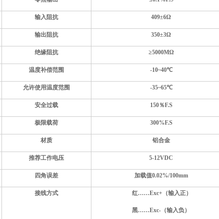
输入阻抗
4
09
±
6
Ω
输出阻抗
350±
3
Ω
绝缘阻抗
≥5000MΩ
温度
补偿
范围
-
1
0~
4
0℃
允许使用温度范围
-
35
~
65
℃
安全过载
150％F.S
极限载荷
300%F.S
材质
铝合金
推荐工作电压
5-12VDC
四角误差
加载值0.02%/100mm
接线方式
红……Exc+（输入正）
黑……Exc-（输入负）