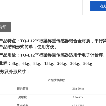
在
介绍
产品特点：
TQ-L
12
平行梁称重传感器
铝合金材质，平行
产品结构形式简单，使用方便。
产品用途：
TQ-
L12
平行梁称重传感器适用于
电子计价秤
量程：
3kg、6kg、8kg、15kg、20kg、30kg、50kg
参数及外形尺寸：
产品技术参数
额定载荷
3kg
-
5
0kg
灵敏度
2.0mV/V
零点输出
≤0.1%F.S