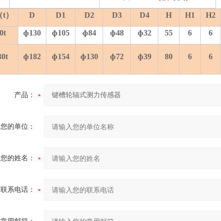
t）
D
D1
D2
D3
D4
H
H1
H2
0t
ɸ130
ɸ105
ɸ84
ɸ48
ɸ32
55
6
6
30t
ɸ182
ɸ154
ɸ130
ɸ72
ɸ39
80
6
6
产品：
您的单位：
您的姓名：
联系电话：