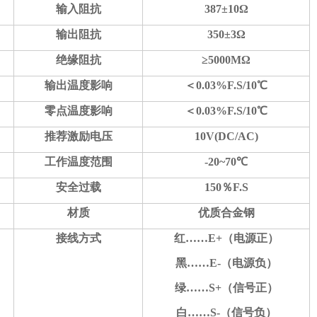
输入阻抗
38
7
±10Ω
输出阻抗
350±3Ω
绝缘阻抗
≥5000MΩ
输出温度影响
＜0.03%F.S/10℃
零点温度影响
＜0.03%F.S/10℃
推荐激励电压
10V(DC/AC)
工作温度范围
-
2
0~70℃
安全过载
150％F.S
材质
优质合金钢
接线方式
红……E+（
电源
正）
黑……E-（
电源
负）
绿……S+（
信号
正）
白……S-（
信号
负）