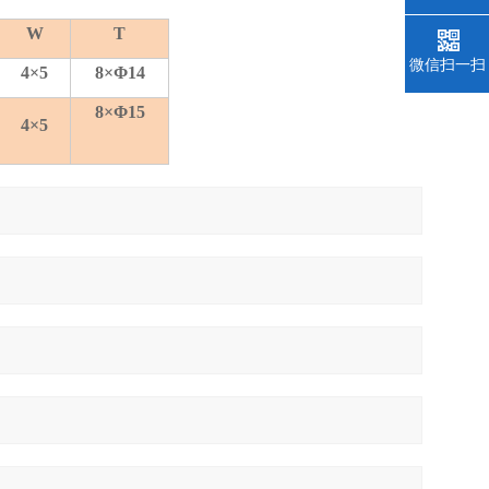
W
T
微信扫一扫
4×5
8×Φ14
8×Φ15
4×5