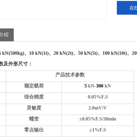
在
介绍
5
kN(500kg)
、
10
kN(1t)
、
20
kN(2t)
、
50
kN(5t)
、
100
kN(10t)
、
20
数及外形尺寸：
产品技术参数
额定载荷
5
kN
-
300
kN
综合精度
0.05%F.S
灵敏度
2.0mV/V
蠕变
±0.05%F.S/30min
零点输出
±
1%F.S