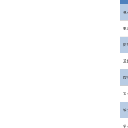
额
非
滞
重
蠕
零
输
零