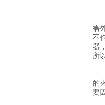
4
为
需
不
器
所
拉
的
要