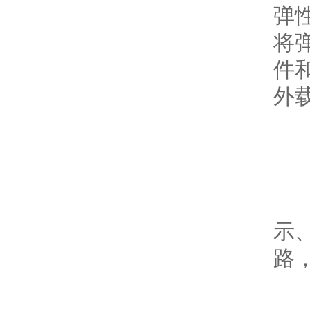
弹
将
件
外
3
将
示
路