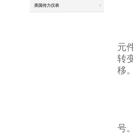
美国传力仪表
1
直
元
转
移
2
又
号