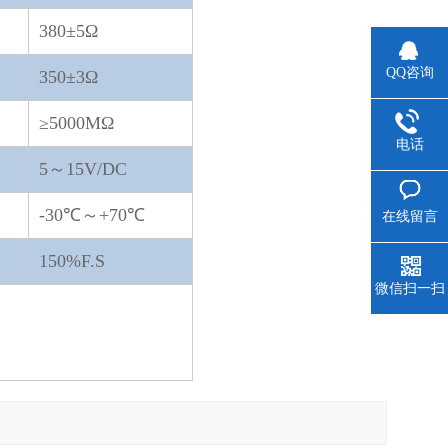
380±5Ω
QQ咨询
350±3Ω
≥5000MΩ
电话
5～15V/DC
-30℃～+70℃
在线留言
150%F.S
微信扫一扫