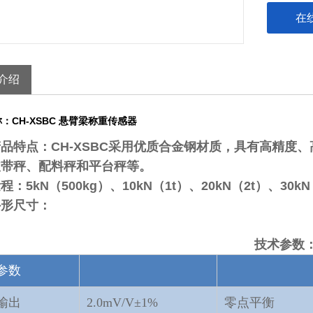
在
介绍
称：
CH-XSBC 悬臂梁称重传感器
产品特点：
CH-XSBC采用优质合金钢材质，具有高精度
皮带秤、配料秤和平台秤等。
量程：
5kN（500kg）、10kN（1t）、20kN（2t）、30kN
外形尺寸：
技术参数
参数
输出
2.0mV/V±1%
零点平衡