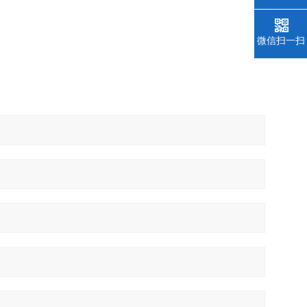
微信扫一扫