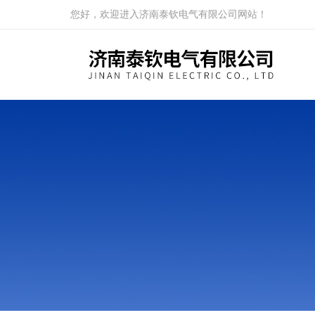
您好，欢迎进入济南泰钦电气有限公司网站！