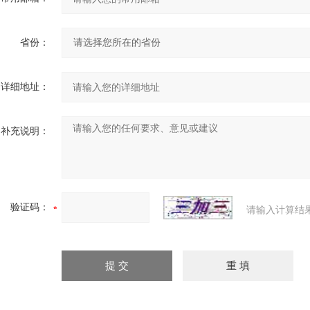
省份：
详细地址：
补充说明：
验证码：
请输入计算结