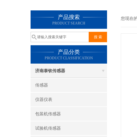
产品搜索
您现在
PRODUCT SEARCH
产品分类
PRODUCT CLASSIFICATION
济南泰钦传感器
传感器
仪器仪表
包装机传感器
试验机传感器