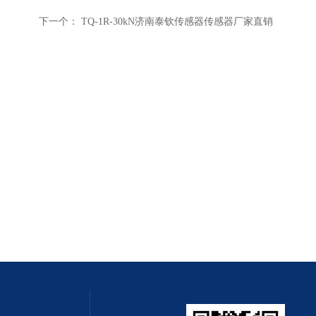
下一个：
TQ-1R-30kN济南泰钦传感器传感器厂家直销