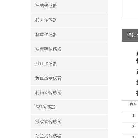
压式传感器
拉力传感器
称重传感器
详细
皮带秤传感器
油压传感器
称重显示仪表
轮辐式传感器
序号
S型传感器
1
波纹管传感器
2
法兰式传感器
3