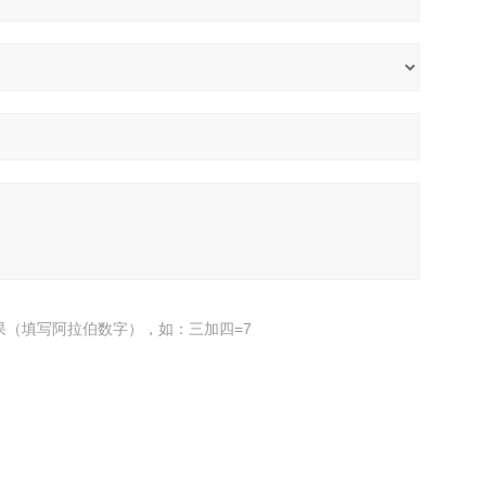
果（填写阿拉伯数字），如：三加四=7