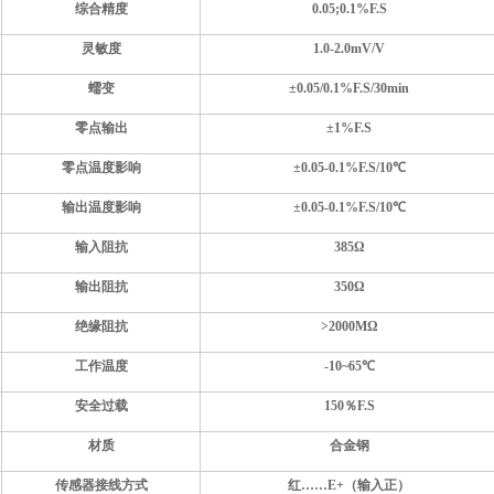
综合精度
0.05;0.1%F.S
灵敏度
1
.0
-
2.0
mV/V
蠕变
±
0.05/0.1
%F.S
/30min
零点输出
±
1
%F.S
零点温度影响
±
0.05-0.1
%F.S
/10
℃
输出温度影响
±
0.05-0.1
%F.S
/10
℃
输入
阻抗
385
Ω
输出阻抗
350
Ω
绝缘阻抗
>
2
000MΩ
工作温度
-10~
65
℃
安全过载
150％F.S
材质
合金钢
传感器
接线方式
红……E+（输入正）