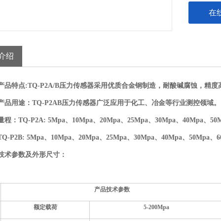
在
介绍
产品特点:TQ-P2A
/
B压力传感器采用
优质合金钢
制造，耐酸碱腐蚀
，精度
产品用途：
TQ-P2AB压力传感器广泛应用于化工、冶金等行业测控领域。
量程：
TQ-P2A:
5Mpa、10Mpa、20Mpa、
25Mpa、
30Mpa、
4
0Mpa、50
TQ-P2B:
5Mpa、10Mpa、20Mpa、
25Mpa、
30Mpa、
4
0Mpa、50Mpa、6
技术参数及外形尺寸：
产品技术参数
额定载荷
5-
20
0Mpa