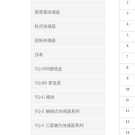
2
悬臂梁传感器
3
4
柱式传感器
5
扭矩传感器
6
仪表
7
8
TQ-JXH接线盒
9
TQ-BS 变送器
10
TQ-G 模块
11
12
TQ-Z 轴销式传感器系列
13
TQ-S 三梁侧力传感器系列
14