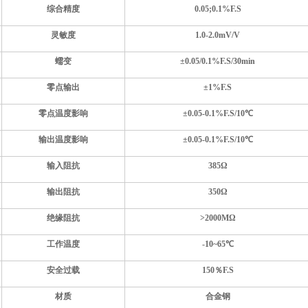
综合精度
0.05;0.1%F.S
灵敏度
1
.0
-
2.0
mV/V
蠕变
±
0.05/0.1
%F.S
/30min
零点输出
±
1
%F.S
零点温度影响
±
0.05-0.1
%F.S
/10
℃
输出温度影响
±
0.05-0.1
%F.S
/10
℃
输入
阻抗
385
Ω
输出阻抗
350
Ω
绝缘阻抗
>
2
000MΩ
工作温度
-10~
65
℃
安全过载
150％F.S
材质
合金钢