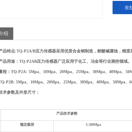
在
介绍
产品特点:TQ-P2A
/
B压力传感器采用
优质合金钢
制造，耐酸碱腐蚀
，精度
产品用途：
TQ-P2AB压力传感器广泛应用于化工、冶金等行业测控领域。
量程：
TQ-P2A:
5Mpa、10Mpa、20Mpa、
25Mpa、
30Mpa、
4
0Mpa、50
TQ-P2B:
5Mpa、10Mpa、20Mpa、
25Mpa、
30Mpa、
4
0Mpa、50Mpa、6
技术参数及外形尺寸：
产品技术参数
额定载荷
5-
20
0Mpa