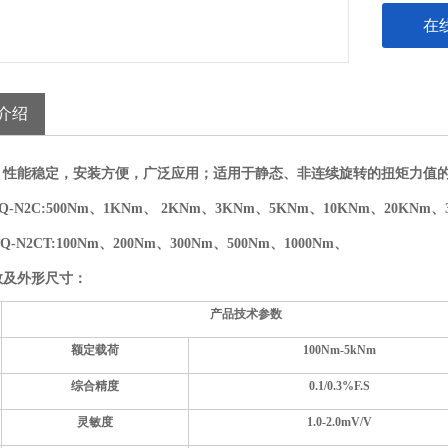
在
介绍
，性能稳定，安装方便，广泛应用；适用于静态、非连续旋转的扭矩力值
-N2C:500Nm、1KNm、 2KNm、3KNm、5KNm、10KNm、20KNm、
CT:100Nm、200Nm、300Nm、500Nm、1000Nm、
数及外形尺寸：
产品技术参数
额定载荷
100Nm-5kNm
综合精度
0.1
/0.3
%F.S
灵敏度
1.0-2.0
mV/V