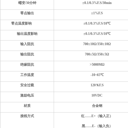
蠕变
/30分钟
±
0.1/0.3
%F.S
/30min
零点输出
±1%F.S
零点温度影响
±
0.1/0.3
%F.S
/10
℃
输出温度影响
±
0.1/0.3
%F.S
/10
℃
输入阻抗
700
±
10
Ω
/350
±
10
Ω
输出阻抗
700
±
5
Ω
/35
0±
5
Ω
绝缘阻抗
>
5
000MΩ
工作温度
-
1
0~6
5
℃
安全过载
1
2
0％F.S
激励电压
10VDC
材质
合金钢
接线方式
红……E+（输入正）
黑……E-（输入负）