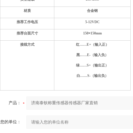
材质
合金钢
推荐工作电压
5-12
VDC
推荐台面尺寸
150
×
1
50
mm
接线方式
红……E+（输入正）
黑……E-（输入负）
绿……S+（输出正）
白……S-（输出负）
产品：
您的单位：