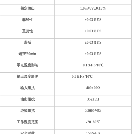
额定输出
1
.0mV/V±
0.15
%
非线性
±
0.03
％F.S
重复性
±
0.03
％F.S
滞后
±
0.03
％F.S
蠕变
/30min
±
0.03
％F.S
零点温度影响
0.1
％F.S
/10
℃
输出温度影响
0.5
％F.S
/10
℃
输入阻抗
400±20
Ω
输出阻抗
352
±
5
Ω
绝缘阻抗
≥
5
000MΩ
工作温度范围
-20~60℃
安全过载
1
5
0％F.S