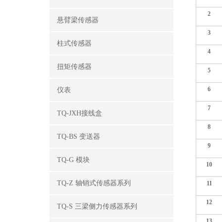
2
悬臂梁传感器
3
柱式传感器
4
扭矩传感器
5
6
仪表
7
TQ-JXH接线盒
8
TQ-BS 变送器
9
TQ-G 模块
10
TQ-Z 轴销式传感器系列
11
12
TQ-S 三梁侧力传感器系列
13