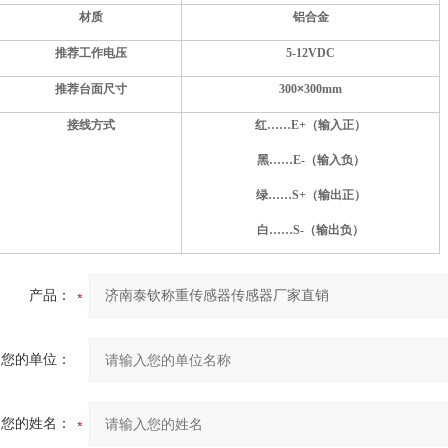
材质
铝合金
推荐工作电压
5-12
VDC
推荐台面尺寸
300
×
30
0
mm
接线方式
红……E+（输入正）
黑……E-（输入负）
绿……S+（输出正）
白……S-（输出负）
产品：
您的单位：
您的姓名：