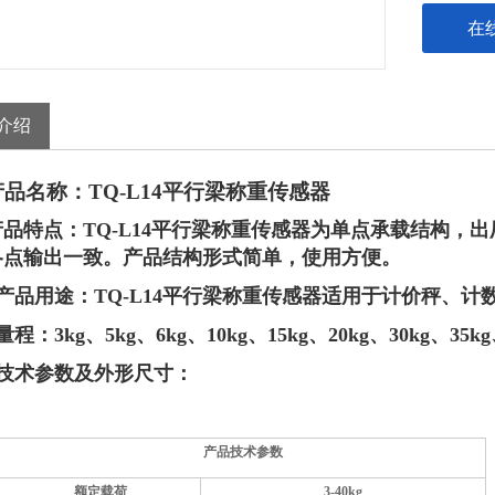
在
介绍
产品名称：
TQ-L
1
4平行梁称重传感器
产品特点：
TQ-L
1
4平行梁称重传感器为单点承载结构，出
各点输出一致。产品结构形式简单，使用方便。
产品用途：
TQ-L
1
4平行梁称重传感器适用于
计价秤、计
量程：
3
kg、
5
kg、
6
kg、
10
kg、
15
kg、
2
0kg、
3
0kg
、
35kg
技术参数及外形尺寸：
产品技术参数
额定载荷
3-40kg