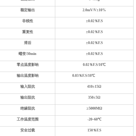
额定输出
2.0mV/V±
10
%
非线性
±
0.02
％F.S
重复性
±
0.02
％F.S
滞后
±
0.02
％F.S
蠕变
/30min
±
0.02
％F.S
零点温度影响
0.02
％F.S
/10
℃
输出温度影响
0.03
％F.S
/10
℃
输入阻抗
410±15Ω
输出阻抗
350±5Ω
绝缘阻抗
≥5000MΩ
工作温度范围
-20~60℃
安全过载
1
5
0％F.S