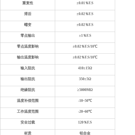
重复性
±
0.01
％F.S
滞后
±
0.02
％F.S
蠕变
±
0.02
％F.S
零点输出
±
1
％F.S
零点温度影响
±
0.02
％F.S
/10
℃
输出温度影响
±
0.02
％F.S
/10
℃
输入阻抗
410±15Ω
输出阻抗
350±5Ω
绝缘阻抗
≥5000MΩ
温度补偿范围
-
1
0~
5
0℃
工作温度范围
-20~60℃
安全过载
1
2
0％F.S
材质
铝合金