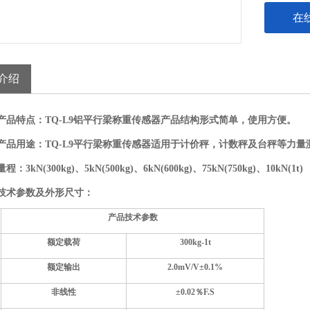
在
介绍
产品特点：
TQ-L9铝平行梁称重传感器产品结构形式简单，使用方便。
产品用途：
TQ-L9平行梁称重传感器适用于计价秤，计数秤及台秤等力量
量程：
3k
N(
30
0kg)、
5k
N(
500
kg)、
6k
N(
6
00kg)、
7
5
k
N(
7
50kg)、
10k
N(
1t
)
技术参数及外形尺寸：
产品技术参数
额定载荷
300kg
-
1t
额定输出
2.0mV/V±
0.1
%
非线性
±
0.02
％F.S