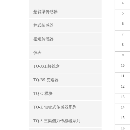
4
悬臂梁传感器
5
6
柱式传感器
7
扭矩传感器
8
仪表
9
10
TQ-JXH接线盒
11
TQ-BS 变送器
12
TQ-G 模块
13
TQ-Z 轴销式传感器系列
14
15
TQ-S 三梁侧力传感器系列
16