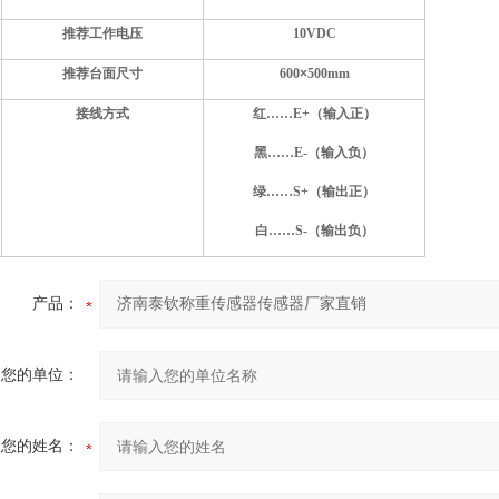
推荐工作电压
10
VDC
推荐台面尺寸
60
0
×
500
mm
接线方式
红……E+（输入正）
黑……E-（输入负）
绿……S+（输出正）
白……S-（输出负）
产品：
您的单位：
您的姓名：