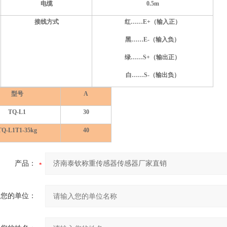
电缆
0.5m
接线方式
红……E+（输入正）
黑……E-（输入负）
绿……S+（输出正）
白……S-（输出负）
型号
A
TQ-L1
30
TQ-L1T1-35kg
40
产品：
您的单位：