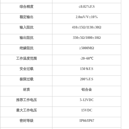
综合精度
≤0.02%F.S
额定输出
2.0mV/V±10%
输入阻抗
410±15Ω/1130±30Ω
输出阻抗
350±5Ω/1000±10Ω
绝缘阻抗
≥5000MΩ
工作温度范围
-20~60℃
安全过载
150％F.S
极限过载
200%F.S
材质
铝合金
推荐工作电压
5-12VDC
最大工作电压
15VDC
密封等级
IP66/IP67