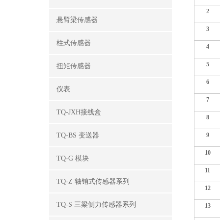
2
悬臂梁传感器
3
柱式传感器
4
5
扭矩传感器
6
仪表
7
TQ-JXH接线盒
8
TQ-BS 变送器
9
10
TQ-G 模块
11
TQ-Z 轴销式传感器系列
12
TQ-S 三梁侧力传感器系列
13