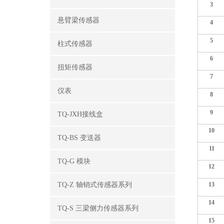
3
悬臂梁传感器
4
5
柱式传感器
6
扭矩传感器
7
仪表
8
9
TQ-JXH接线盒
10
TQ-BS 变送器
11
TQ-G 模块
12
TQ-Z 轴销式传感器系列
13
14
TQ-S 三梁侧力传感器系列
15