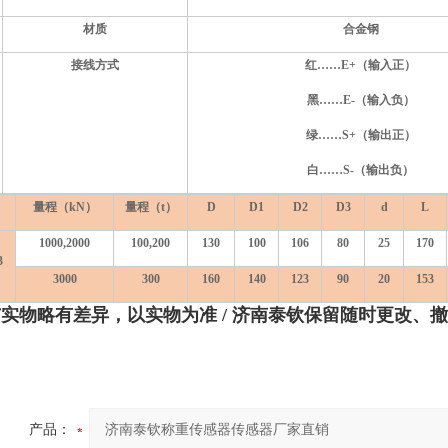
材质
合金钢
接线方式
红……E+（输入正）
黑……E-（输入负）
绿……S+（输出正）
白……S-（输出负）
量程（
kN
）
量程（t）
D
D1
D2
D3
d
L
1000,2000
100,200
130
100
106
80
25
170
3
3000
300
160
140
123
90
20
153
与实物略有差异，以实物为准
/ 济南泰钦保留随时更改、
产品：