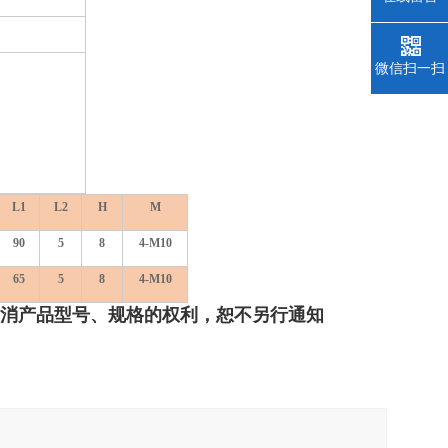
微信扫一扫
L1
L2
H
M
90
5
8
4-
M
10
65
5
8
4-
M
10
撤消产品型号、规格的权利，恕不另行通知