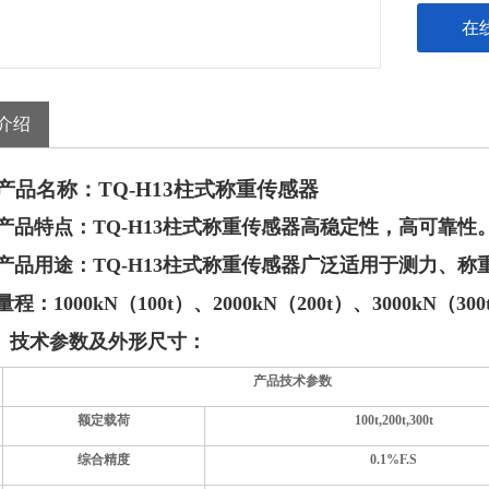
在
介绍
产品名称：
TQ-H
13
柱式称重传感器
产品特点：
TQ-H
13
柱式称重传感器
高稳定性，高可靠性
产品用途：
TQ-H
13
柱式称重传感器
广泛
适用于
测力、称
量程：
1000kN（100t）、2000kN（200t）、3000kN（300
技术参数及外形尺寸：
产品技术参数
额定载荷
100t,200t,300t
综合精度
0.
1
%F.S