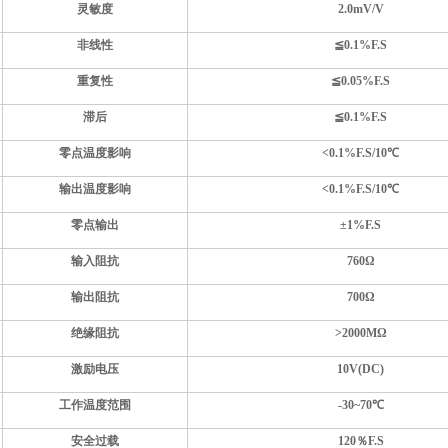
灵敏度
2.0
mV/V
非线性
≦
0.
1
%F.S
重复性
≦
0.
05
%F.S
滞后
≦
0.
1
%F.S
零点温度影响
<
0.1
%F.S
/10
℃
输出温度影响
<
0.1
%F.S
/10
℃
零点输出
±1%F.S
输入阻抗
760
Ω
输出阻抗
700
Ω
绝缘阻抗
>
2
000MΩ
激励电压
10V(DC)
工作温度范围
-
30
~
70
℃
安全过载
120％F.S