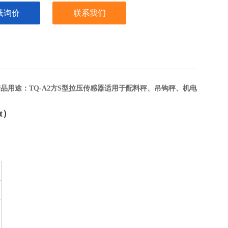
线询价
联系我们
品用途：TQ-A2方S型拉压传感器适用于配料秤、吊钩秤、机电
2t）