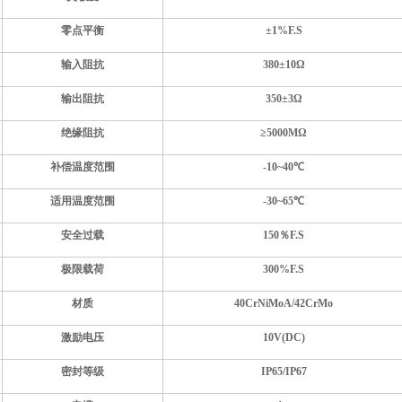
零点平衡
±1%F.S
输入阻抗
380±10Ω
输出阻抗
350±3Ω
绝缘阻抗
≥5000MΩ
补偿温度范围
-10~40℃
适用温度范围
-30~65℃
安全过载
150％F.S
极限载荷
300%F.S
材质
40CrNiMoA/42CrMo
激励电压
10V(DC)
密封等级
IP65/IP67