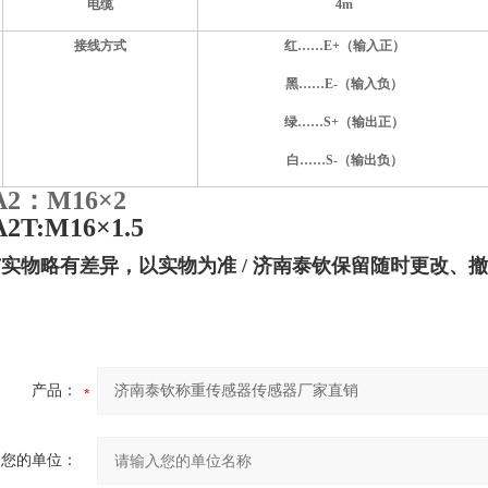
电缆
4m
接线方式
红……E+（输入正）
黑……E-（输入负）
绿……S+（输出正）
白……S-（输出负）
A2：M16
×
2
A2T:M16
×
1.5
与实物略有差异，以实物为准
/ 济南泰钦保留随时更改、
产品：
您的单位：