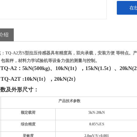
在
介绍
：TQ-A2方S型拉压传感器具有精度高，双向承载，安装方便 等特点。
产
，包装秤，材料力学试验机等设备力值的测量与控制。
Q-A2：5kN(500kg)、
10kN(1t），15kN(1.5t）、20kN(
2T :10kN(1t），20kN(2t）
参数及外形尺寸：
产品技术参数
额定载荷
5kN-20kN
综合精度
0.05%F.S
灵敏度
2.0mV/V±0.001