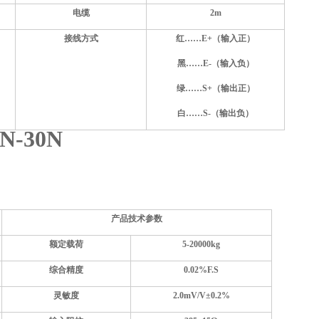
电缆
2m
接线方式
红……E+（输入正）
黑……E-（输入负）
绿……S+（输出正）
白……S-（输出负）
N-30N
产品技术参数
额定载荷
5-20000kg
综合精度
0.02%F.S
灵敏度
2.0mV/V±0.2%