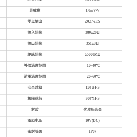
灵敏度
1.0mV/V
零点输出
≤0.1%F.S
输入阻抗
380±20Ω
输出阻抗
351±3Ω
绝缘阻抗
≥5000MΩ
补偿温度范围
-10~40℃
适用温度范围
-20~60℃
安全过载
150％F.S
极限载荷
300%F.S
材质
优质铝合金
激励电压
10V(DC)
密封等级
IP67