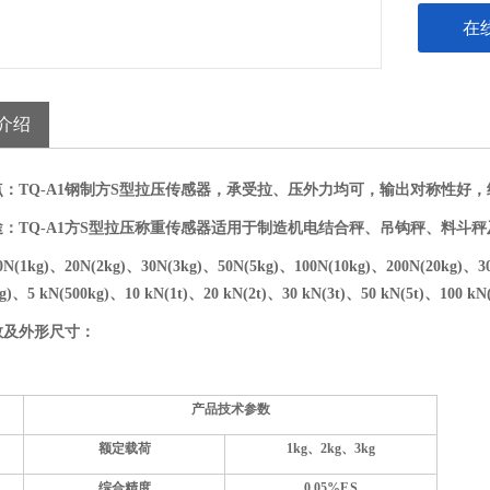
在
介绍
点：TQ-A1钢制方S型拉压传感器，承受拉、压外力均可，输出对称性好
途：
TQ-A1方S型拉压称重传感器适用于制造机电结合秤、吊钩秤、料斗
0N(1kg)、20N(2kg)、30N(3kg)、50N(5kg)、100N(10kg)、200N(20kg)、3
g)、5 kN(500kg)、10 kN(1t)、20 kN(2t)、30 kN(3t)、50 kN(5t)、100 kN(
数及外形尺寸：
产品技术参数
额定载荷
1kg、2kg、3kg
综合精度
0.05%F.S