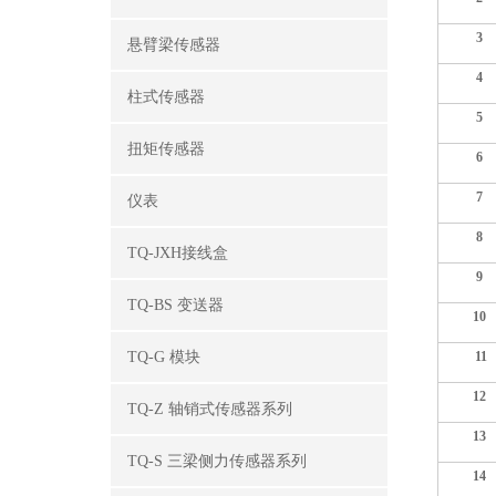
3
悬臂梁传感器
4
柱式传感器
5
扭矩传感器
6
7
仪表
8
TQ-JXH接线盒
9
TQ-BS 变送器
10
TQ-G 模块
11
12
TQ-Z 轴销式传感器系列
13
TQ-S 三梁侧力传感器系列
14