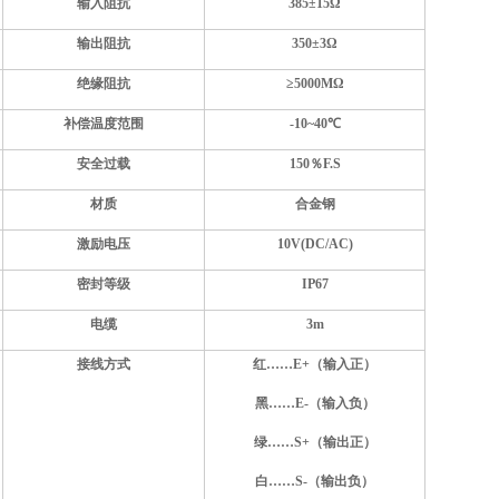
输入阻抗
385±15Ω
输出阻抗
350±3Ω
绝缘阻抗
≥5000MΩ
补偿温度范围
-10~40℃
安全过载
150％F.S
材质
合金钢
激励电压
10V(DC/AC)
密封等级
IP67
电缆
3m
接线方式
红……E+（输入正）
黑……E-（输入负）
绿……S+（输出正）
白……S-（输出负）