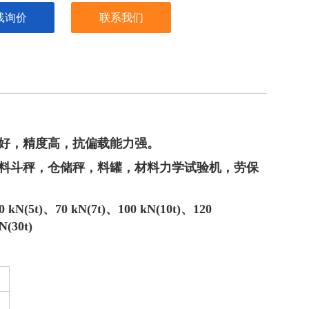
线询价
联系我们
好，精度高，抗偏载能力强。
料斗秤，仓储秤，料罐，材料力学试验机，劳保
0 kN(5t)、
7
0 kN(
7
t)、100 kN(10t)、
12
0
N(30t)