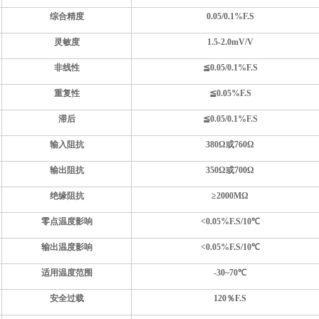
综合精度
0.0
5/
0.
1
%F.S
灵敏度
1.5-
2.0mV/V
非线性
≦
0.0
5/
0.
1
%F.S
重复性
≦
0.05
%F.S
滞后
≦
0.0
5/
0.
1
%F.S
输入阻抗
380Ω或7
6
0Ω
输出阻抗
350Ω或700Ω
绝缘阻抗
≥
2
000MΩ
零点温度影响
<
0.05%F.S/10
℃
输出温度影响
<
0.05%F.S/10
℃
适用温度范围
-
3
0~
70
℃
安全过载
120％F.S