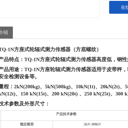
在
介绍
TQ-1N方座式轮辐式测力传感器（方底螺纹）
产品特点：
TQ-1N
方座式轮辐式测力传感器高度低，钢性
产品用途：
TQ-1N
方座轮辐式测力传感器适用于皮带秤，
安全检测设备等。
量程：
2
kN(
2
00kg)、
5
kN(500kg)、10kN(1t)、20kN(2t)、5
kN(
12
t)、
1
50 kN(
1
5t)、200 kN(20t) 、
2
50 kN(
2
5t)、300 k
技术参数及外形尺寸：
产品技术参数
额定载荷
2kN
-
300kN