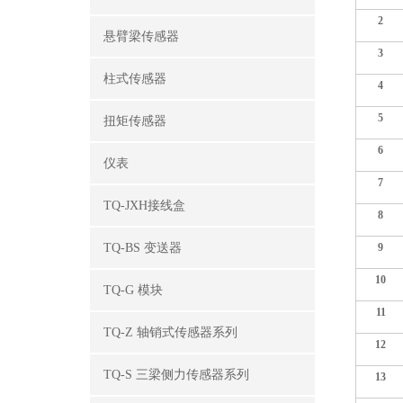
2
悬臂梁传感器
3
柱式传感器
4
5
扭矩传感器
6
仪表
7
TQ-JXH接线盒
8
TQ-BS 变送器
9
10
TQ-G 模块
11
TQ-Z 轴销式传感器系列
12
TQ-S 三梁侧力传感器系列
13