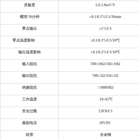
灵敏度
1.0-2.0
mV/V
蠕变
/30分钟
±
0.1/0.3
%F.S
/30min
零点输出
±1%F.S
零点温度影响
±
0.1/0.3
%F.S
/10
℃
输出温度影响
±
0.1/0.3
%F.S
/10
℃
输入阻抗
700
±
10
Ω
/350
±
10
Ω
输出阻抗
700
±
5
Ω
/35
0±
5
Ω
绝缘阻抗
>
5
000MΩ
工作温度
-
1
0~6
5
℃
安全过载
1
2
0％F.S
激励电压
10VDC
材质
合金钢