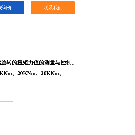
线询价
联系我们
续旋转的扭矩力值的测量与控制。
KNm、20
KNm、30
KNm、
、