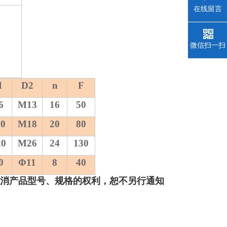
在线留言
微信扫一扫
H
D2
n
F
6
M13
16
50
10
M18
20
80
20
M26
24
130
0
Φ11
8
40
撤消产品型号、规格的权利，恕不另行通知