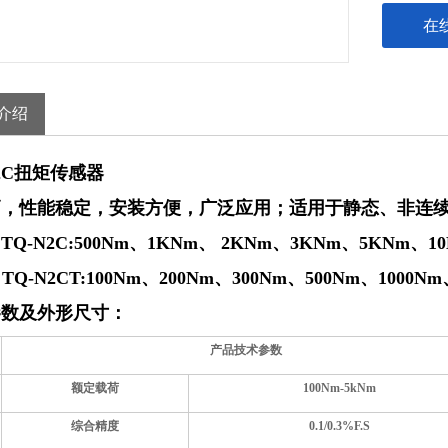
在
介绍
2C
扭矩传感器
高，性能稳定，安装方便，广泛应用；适用于静态、非连
Q-N2C:500Nm、1KNm、 2KNm、3KNm、5KNm、10
2CT:100Nm、200Nm、300Nm、500Nm、1000Nm
参数及外形尺寸：
产品技术参数
额定载荷
100Nm-5kNm
综合精度
0.1
/0.3
%F.S