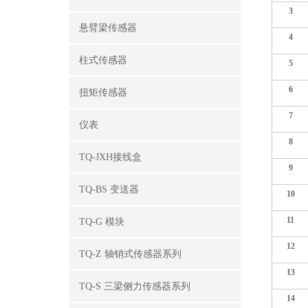
3
悬臂梁传感器
4
柱式传感器
5
6
扭矩传感器
7
仪表
8
TQ-JXH接线盒
9
TQ-BS 变送器
10
11
TQ-G 模块
12
TQ-Z 轴销式传感器系列
13
TQ-S 三梁侧力传感器系列
14