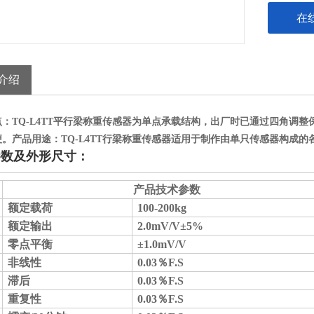
在
介绍
点：TQ-L4TT平行梁称重传感器为单点承载结构，出厂时已通过四角调
便。
产品用途：TQ-L4TT行梁称重传感器适用于制作由单只传感器构成
参数及外形尺寸：
产品技术参数
额定载荷
10
0-
2
00kg
额定输出
2.0mV/V±5%
零点平衡
±
1
.0
mV/V
非线性
0.0
3
％
F.S
滞后
0.0
3
％
F.S
重复性
0.0
3
％
F.S