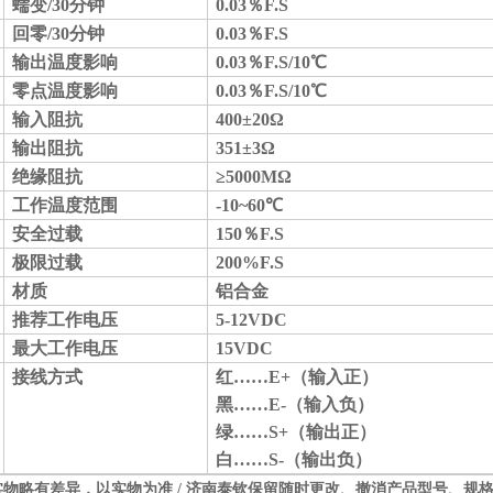
蠕变
/30分钟
0.0
3
％
F.S
回零
/30分钟
0.0
3
％
F.S
输出温度影响
0.0
3
％
F.S/10℃
零点温度影响
0.03％F.S/10℃
输入阻抗
4
0
0±
20
Ω
输出阻抗
35
1
±
3
Ω
绝缘阻抗
≥5000MΩ
工作温度范围
-
1
0~60℃
安全过载
150％F.S
极限过载
200%F.S
材质
铝合金
推荐工作电压
5-12VDC
最大工作电压
15VDC
接线方式
红
……E+（输入正）
黑
……E-（输入负）
绿
……S+（输出正）
白
……S-（输出负）
实物略有差异，以实物为准
/ 济南泰钦保留随时更改、撤消产品型号、规