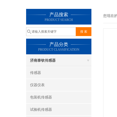
产品搜索
您现在
PRODUCT SEARCH
产品分类
PRODUCT CLASSIFICATION
济南泰钦传感器
传感器
仪器仪表
包装机传感器
试验机传感器