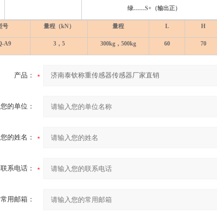
绿……S+（输出正）
型号
量程（kN）
量程
L
H
Q-A9
3，5
300kg，500kg
60
70
产品：
您的单位：
您的姓名：
联系电话：
常用邮箱：