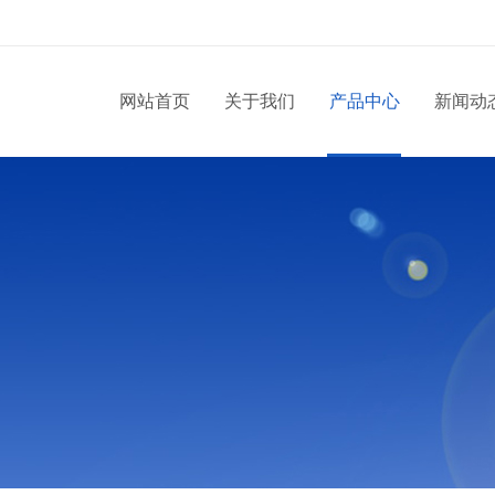
网站首页
关于我们
产品中心
新闻动