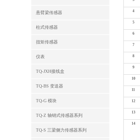
4
悬臂梁传感器
5
柱式传感器
6
扭矩传感器
7
8
仪表
9
TQ-JXH接线盒
10
TQ-BS 变送器
11
TQ-G 模块
12
13
TQ-Z 轴销式传感器系列
14
TQ-S 三梁侧力传感器系列