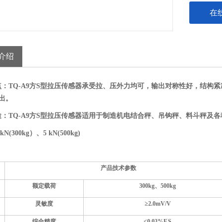
在
介绍
点：
TQ-A
9
方
S型拉压传感器承受拉、压外力均可，输出对称性好，结构紧
输出。
途：
TQ-A
9
方
S型拉压传感器适用于制造机电结合秤、吊钩秤、料斗秤及各
kN(300kg）、
5
kN(
5
00kg)
产品技术参数
额定载荷
300kg、500kg
灵敏度
≥2.0mV/V
综合精度
≤0.0
3
%F.S