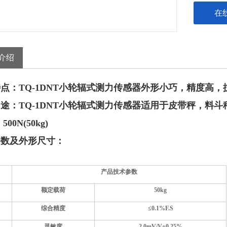
在
介绍
特点：
TQ-1DN
T
小轮辐式测力传感器外形小巧，精度高，
用途：
TQ-1DN
T
小轮辐式测力传感器适用于皮带秤，料斗
：
500N(50kg)
参数及外形尺寸：
产品技术参数
额定载荷
50kg
综合精度
≤0.1%F.S
灵敏度
2.0mV/V±0.25%