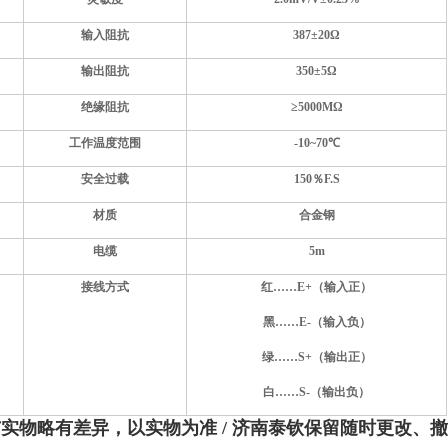
输入阻抗
387±20Ω
输出阻抗
350±5Ω
绝缘阻抗
≥5000MΩ
工作温度范围
-10~70℃
安全过载
150％F.S
材质
合金钢
电缆
5m
接线方式
红……E+（输入正）
黑……E-（输入负）
绿……S+（输出正）
白……S-（输出负）
与实物略有差异，以实物为准
/ 济南泰钦保留随时更改、