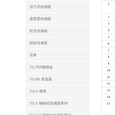
1
法兰式传感器
2
悬臂梁传感器
3
4
柱式传感器
5
扭矩传感器
6
7
仪表
8
9
TQ-JXH接线盒
10
11
TQ-BS 变送器
12
13
TQ-G 模块
14
TQ-Z 轴销式传感器系列
15