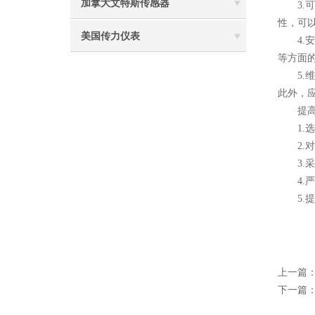
加拿大文特斯传感器
3.可
性，可
美国传力仪表
4.安
等方面
5.维
此外，
提高皮
1.选
2.对
3.采
4.严
5.提
上一篇
下一篇