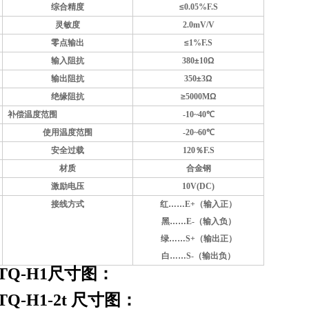
综合精度
≤
0.05%F.S
灵敏度
2.0mV/V
零点输出
≤
1%F.S
输入阻抗
380
±
10
Ω
输出阻抗
350
±
3
Ω
绝缘阻抗
≥
5000M
Ω
补偿温度范围
-10~40
℃
使用温度范围
-20~60
℃
安全过载
120
％
F.S
材质
合金钢
激励电压
10V(DC)
接线方式
红……
E+
（输入正）
黑……
E-
（输入负）
绿……
S+
（输出正）
白……
S-
（输出负）
TQ-H1尺寸图：
TQ-H1-2t 尺寸图：