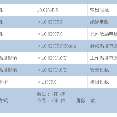
性
±0.02%F.S
输出阻抗
性
＜±0.02%F.S
绝缘电阻
性
＜±0.02%F.S
允许激励电
＜±0.02%F.S/30min
补偿温度范
温度影响
＜±0.02%/10℃
工作温度范
温度影响
＜±0.02%/10℃
安全过载
平衡
＜±1%F.S
极限过载
激励：+红 -黑
方式
信号：+绿 -白 屏蔽：黄