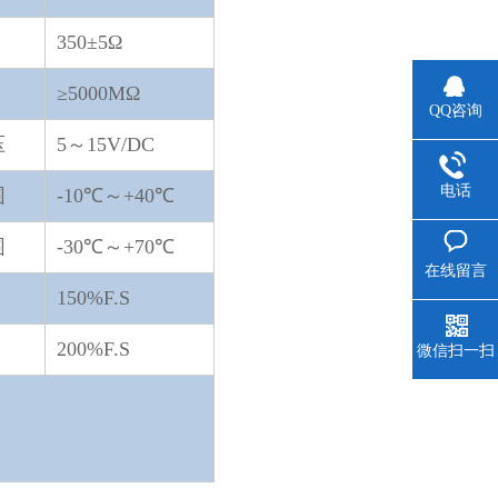
350±5Ω
≥5000MΩ
QQ咨询
压
5～15V/DC
电话
围
-10℃～+40℃
围
-30℃～+70℃
在线留言
150%F.S
200%F.S
微信扫一扫