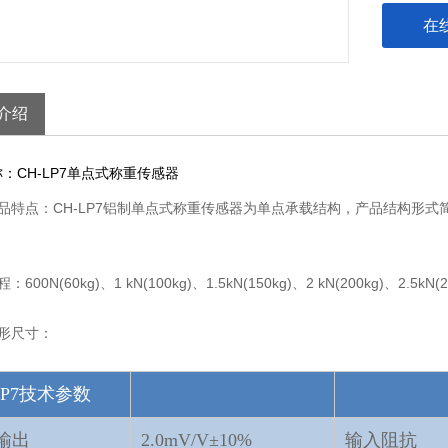
在
介绍
：CH-LP7单点式称重传感器
品特点：
C
H-LP7铝制
单点式称重
传感器
为单点承载结构，产品结构形式
程：
600N(60kg)、1 kN(100kg)、1.5kN(150kg)、2 kN(200kg)、2.5kN(
形尺寸：
LP7技术参数
输出
2.0mV/V±10%
输入阻抗