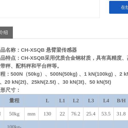
在
介绍
产品名称：
CH-XSQB 悬臂梁传感器
产品特点：
CH-XSQB采用优质合金钢材质，具有高精度
皮带秤、配料秤和平台秤等。
量程：
500N（50kg）、500N(50kg) 、1 kN(100kg) 、2 kN
)、20 kN(2t)、25kN(2.5t) 、30 kN(3t)、50 kN(5t)
外形尺寸：
量程
L
L1
L2
L3
L4
B/H
N
50kg
mm
130
22
76.2
25.4
53.5
31.8
100kg-