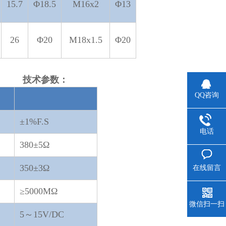
15.7
Φ18.5
M16x2
Φ13
26
Φ20
M18x1.5
Φ20
数：
QQ咨询
±1%F.S
电话
380±5Ω
350±3Ω
在线留言
≥5000MΩ
微信扫一扫
5～15V/DC