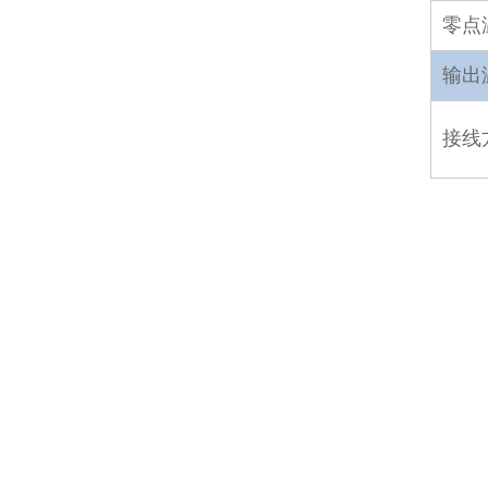
零点
输出
接线