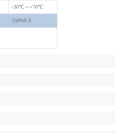
-30℃～+70℃
150%F.S