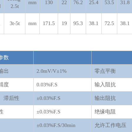
mm
130
22
76.2
25.4
53.5
31.8
N
2.5t
3t-5t
mm
171.5
19
95.3
38.1
72.5
38.1
N
技术参
参数
输出
2.0mV/V±1%
零点平衡
精度
0.03%F.S
输入阻抗
、滞后性
±0.03%F.S
输出阻抗
性
±0.03%F.S
绝缘电阻
±0.03%F.S/30min
允许工作电压