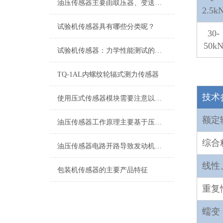
油压传感器主要由取压器、变送电路及电气输出接口三大部分组成
2.5k
试验机传感器具有哪些分类呢？
30-
50k
试验机传感器：力学性能测试的核心组件解析
TQ-1AL内螺纹轮辐式测力传感器
技术
使用压式传感器模块需要注意以下几个问题
额定
油压传感器工作原理主要基于压阻效应或压电效应
综合
油压传感器电路开路导致发动机无法起动
线性
包装机传感器的主要产品特征
重复
蠕变