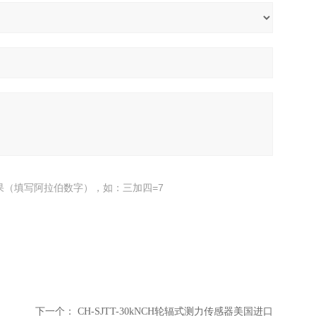
果（填写阿拉伯数字），如：三加四=7
下一个：
CH-SJTT-30kNCH轮辐式测力传感器美国进口