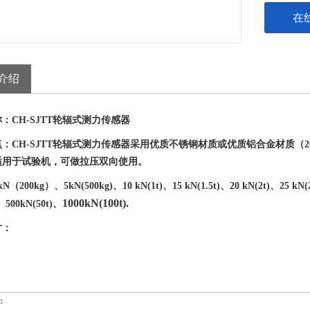
在
介绍
称：
CH-SJTT轮辐式测力传感器
点：
CH-SJTT轮辐式测力传感器采用优质不锈钢材质或优质铝合金材质（
适用于试验机，可做拉压双向使用。
kN（200kg）、5kN(500kg)、10 kN(1t)、15 kN(1.5t)、20 kN(2t)、25 kN(2.
1000kN(100t
).
、500kN(50t
)、
寸：
：