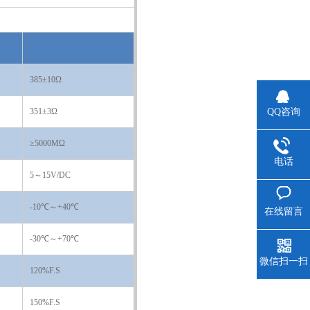
385±10Ω
351±3Ω
QQ咨询
≥5000MΩ
电话
5～15V/DC
-10℃～+40℃
在线留言
-30℃～+70℃
微信扫一扫
120%F.S
150%F.S