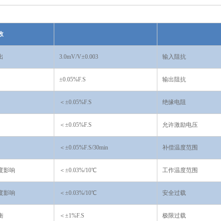
数
出
3.0mV/V±0.003
输入阻抗
±0.05%F.S
输出阻抗
＜±0.05%F.S
绝缘电阻
＜±0.05%F.S
允许激励电压
＜±0.05%F.S/30min
补偿温度范围
度影响
＜±0.03%/10℃
工作温度范围
度影响
＜±0.03%/10℃
安全过载
衡
＜±1%F.S
极限过载