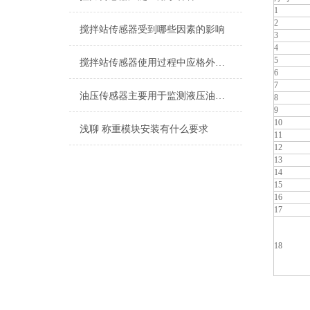
1
2
搅拌站传感器受到哪些因素的影响
3
4
5
搅拌站传感器使用过程中应格外注意以下细节
6
7
油压传感器主要用于监测液压油的压力
8
9
10
浅聊 称重模块安装有什么要求
11
12
13
14
15
16
17
18