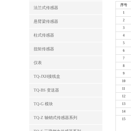
序号
法兰式传感器
1
2
悬臂梁传感器
3
柱式传感器
4
5
扭矩传感器
6
7
仪表
8
9
TQ-JXH接线盒
10
11
TQ-BS 变送器
12
13
TQ-G 模块
14
TQ-Z 轴销式传感器系列
15