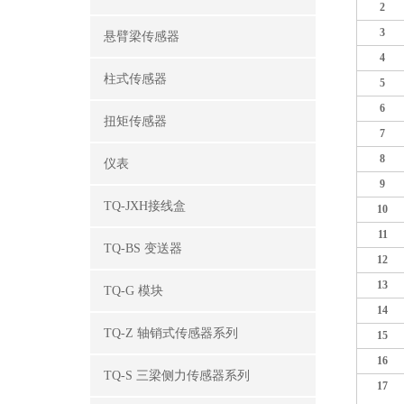
2
3
悬臂梁传感器
4
柱式传感器
5
6
扭矩传感器
7
8
仪表
9
TQ-JXH接线盒
10
11
TQ-BS 变送器
12
13
TQ-G 模块
14
TQ-Z 轴销式传感器系列
15
16
TQ-S 三梁侧力传感器系列
17