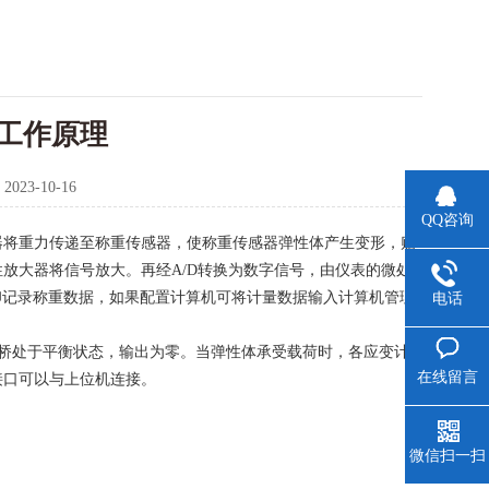
工作原理
：
2023-10-16
QQ咨询
器将重力传递至称重传感器，使称重传感器弹性体产生变形，贴
放大器将信号放大。再经A/D转换为数字信号，由仪表的微处
印记录称重数据，如果配置计算机可将计量数据输入计算机管理
电话
处于平衡状态，输出为零。当弹性体承受载荷时，各应变计
在线留言
接口可以与上位机连接。
微信扫一扫